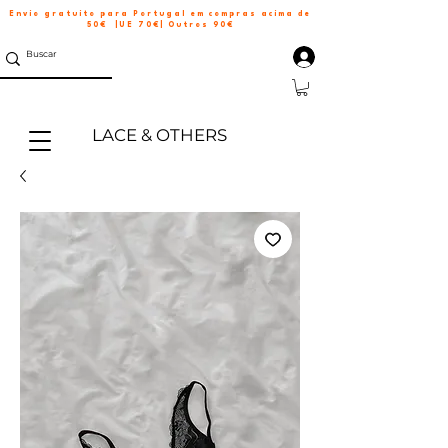
Envio gratuito para Portugal em compras acima de
50€ |UE 70€| Outros 90€
LACE & OTHERS