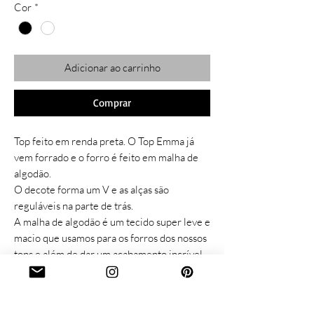
Cor
*
Adicionar ao carrinho
Comprar
Top feito em renda preta. O Top Emma já
vem forrado e o forro é feito em malha de
algodão.
O decote forma um V e as alças são
reguláveis na parte de trás.
A malha de algodão é um tecido super leve e
macio que usamos para os forros dos nossos
tops e além de dar um acabamento incrível,
também é um tecido ideal para usar em
forros pela sua composição.