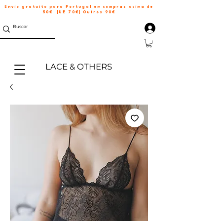
Envio gratuito para Portugal em compras acima de
50€ |UE 70€| Outros 90€
LACE & OTHERS