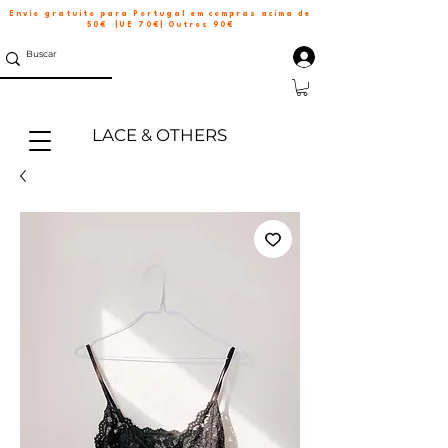
Envio gratuito para Portugal em compras acima de
50€ |UE 70€| Outros 90€
LACE & OTHERS