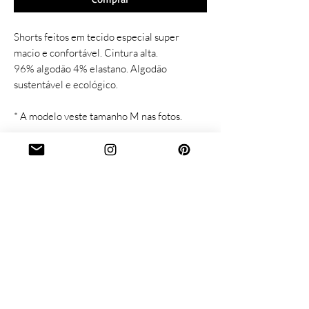
Shorts feitos em tecido especial super
macio e confortável. Cintura alta.
96% algodão 4% elastano. Algodão
sustentável e ecológico.
* A modelo veste tamanho M nas fotos.
Lace & Others
Follow us:
Sobre nós
Instagram
Guia de tamanhos
Facebook
Como cuidar
Pinterest
Envio e devolução
Contact
o: