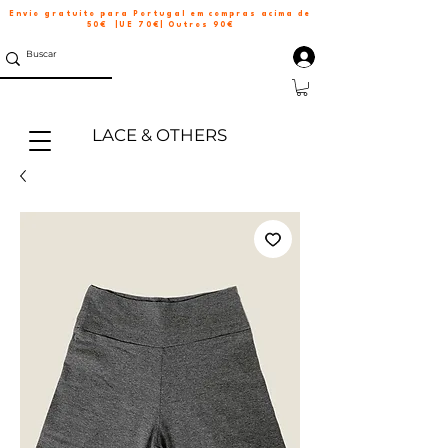
Envio gratuito para Portugal em compras acima de
50€ |UE 70€| Outros 90€
LACE & OTHERS