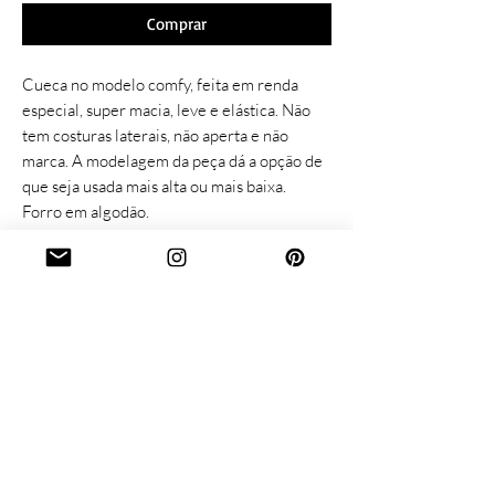
Comprar
Cueca no modelo comfy, feita em renda
especial, super macia, leve e elástica. Não
tem costuras laterais, não aperta e não
marca. A modelagem da peça dá a opção de
que seja usada mais alta ou mais baixa.
Forro em algodão.
Lace & Others
Follow us:
Sobre nós
Instagram
Guia de tamanhos
Facebook
Como cuidar
Pinterest
Envio e devolução