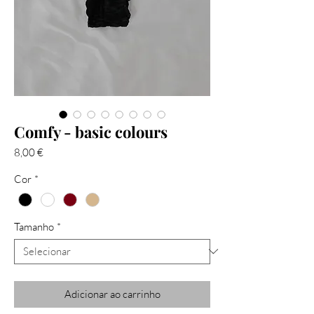
Comfy - basic colours
Preço
8,00 €
Cor
*
Tamanho
*
Adicionar ao carrinho