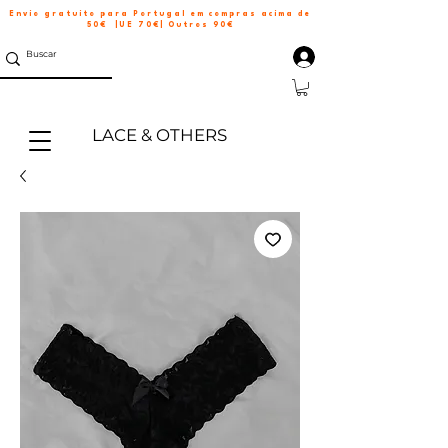
Envio gratuito para Portugal em compras acima de
50€ |UE 70€| Outros 90€
LACE & OTHERS