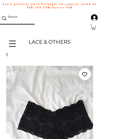
Envio gratuito para Portugal em compras acima de
50€ |UE 70€| Outros 90€
LACE & OTHERS