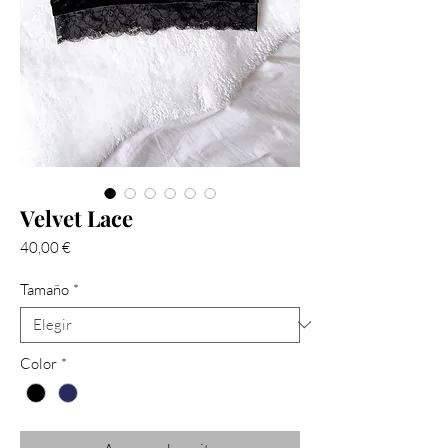
Velvet Lace
Precio
40,00 €
Tamaño
*
Color
*