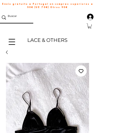
Envío gratuito a Portugal en compras superiores a
50€ |UE 70€| Otros 90€
LACE & OTHERS