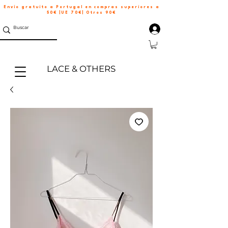
Envío gratuito a Portugal en compras superiores a
50€ |UE 70€| Otros 90€
LACE & OTHERS