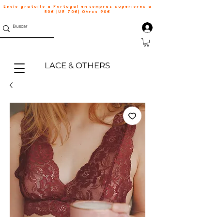
Envío gratuito a Portugal en compras superiores a
50€ |UE 70€| Otros 90€
LACE & OTHERS